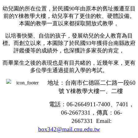
幼兒園的所在位置，於民國90年由原本的舊址搬遷至目
前的Y棟教學大樓，幼兒享有了更佳的軟、硬體設備。
本園的教學一直以來都採取開放式教學，
以培養快樂、自信的孩子，發展幼兒的全人教育為目
標。而創立以來，本園除了於民國93年獲得台南縣政府
評鑑優等的成績外，也深獲許多家長的肯定，
而畢業生之後的表現也是有目共睹的，近幾年來，更有
多位學生通過提前入學的考試。
地址：台南市仁德區二仁路一段
60
號
Y
棟教學大樓一、二樓
電話：
06-2664911-7400
、
7401
，
06-2667331，
傳真：
06-
2667331 Email:
box342@mail.cnu.edu.tw