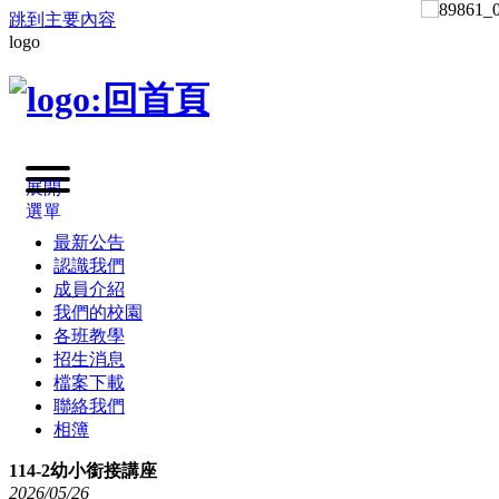
跳到主要內容
logo
展開
選單
最新公告
認識我們
成員介紹
我們的校園
各班教學
招生消息
檔案下載
聯絡我們
相簿
114-2幼小銜接講座
2026
/
05
/
26