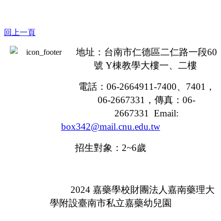
回上一頁
地址：台南市仁德區二仁路一段
60
號
Y
棟教學大樓一、二樓
電話：
06-2664911-7400
、
7401
，
06-2667331，
傳真：
06-
2667331 Email:
box342@mail.cnu.edu.tw
招生對象：
2~6
歲
2024
嘉藥學校財團法人嘉南藥理大
學附設臺南市私立嘉藥幼兒園