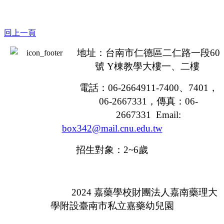
回上一頁
地址：台南市仁德區二仁路一段
60
號
Y
棟教學大樓一、二樓
電話：
06-2664911-7400
、
7401
，
06-2667331，
傳真：
06-
2667331 Email:
box342@mail.cnu.edu.tw
招生對象：
2~6
歲
2024
嘉藥學校財團法人嘉南藥理大
學附設臺南市私立嘉藥幼兒園