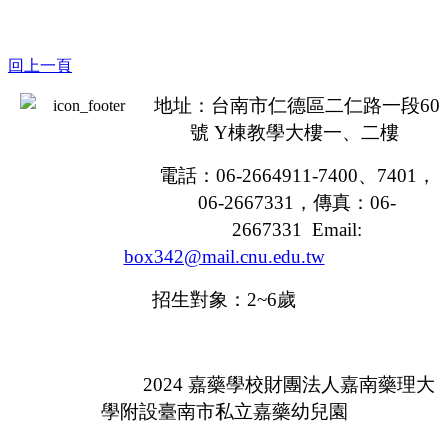
回上一頁
地址：台南市仁德區二仁路一段
60
號
Y
棟教學大樓一、二樓
電話：
06-2664911-7400
、
7401
，
06-2667331，
傳真：
06-
2667331 Email:
box342@mail.cnu.edu.tw
招生對象：
2~6
歲
2024
嘉藥學校財團法人嘉南藥理大
學附設臺南市私立嘉藥幼兒園