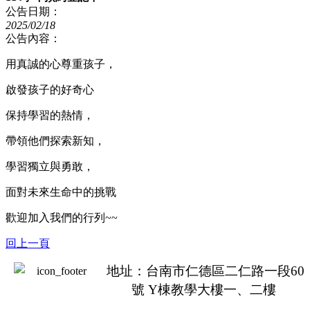
公告日期：
2025
/
02
/
18
公告內容：
用真誠的心尊重孩子，
啟發孩子的好奇心
保持學習的熱情，
帶領他們探索新知，
學習獨立與勇敢，
面對未來生命中的挑戰
歡迎加入我們的行列~~
回上一頁
地址：台南市仁德區二仁路一段
60
號
Y
棟教學大樓一、二樓