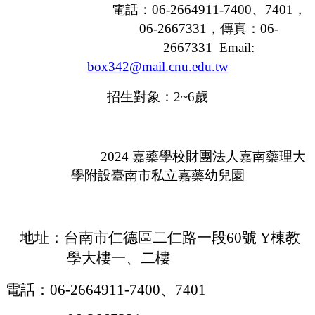
電話：
06-2664911-7400
、
7401
，
06-2667331，
傳真：
06-
2667331 Email:
box342@mail.cnu.edu.tw
招生對象：
2~6
歲
2024
嘉藥學校財團法人嘉南藥理大
學附設臺南市私立嘉藥幼兒園
地址：台南市仁德區二仁路一段
60
號
Y
棟教
學大樓一、二樓
電話：
06-2664911-7400
、
7401